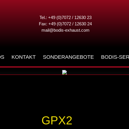
GT
Tel.: +49 (0)7072 / 12630 23
Fax: +49 (0)7072 / 12630 24
mail@bodis-exhaust.com
DS
KONTAKT
SONDERANGEBOTE
BODIS-SER
GPX2