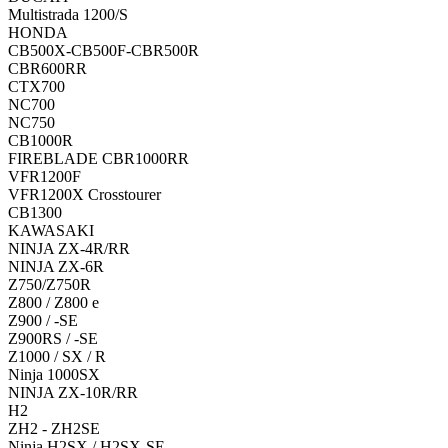
Multistrada 1200/S
HONDA
CB500X-CB500F-CBR500R
CBR600RR
CTX700
NC700
NC750
CB1000R
FIREBLADE CBR1000RR
VFR1200F
VFR1200X Crosstourer
CB1300
KAWASAKI
NINJA ZX-4R/RR
NINJA ZX-6R
Z750/Z750R
Z800 / Z800 e
Z900 / -SE
Z900RS / -SE
Z1000 / SX / R
Ninja 1000SX
NINJA ZX-10R/RR
H2
ZH2 - ZH2SE
Ninja H2SX / H2SX-SE