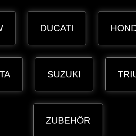
W
DUCATI
HON
TA
SUZUKI
TRI
ZUBEHÖR