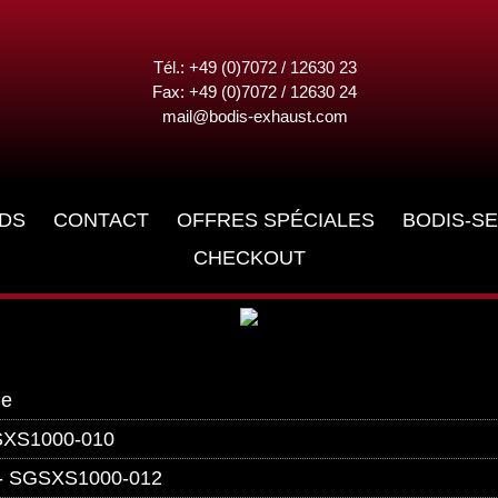
Tél.: +49 (0)7072 / 12630 23
Fax: +49 (0)7072 / 12630 24
mail@bodis-exhaust.com
DS
CONTACT
OFFRES SPÉCIALES
BODIS-SE
CHECKOUT
ne
SXS1000-010
- SGSXS1000-012