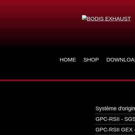
SUZUKI
GSX-S950
2021-2026
Aller
HOME
SHOP
DOWNLOA
au
contenu
Système d′origi
GPC-RSII - SG
GPC-RSII GEX 