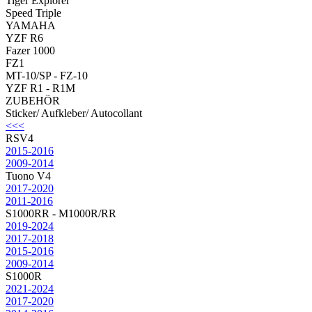
Tiger Explorer
Speed Triple
YAMAHA
YZF R6
Fazer 1000
FZ1
MT-10/SP - FZ-10
YZF R1 - R1M
ZUBEHÖR
Sticker/ Aufkleber/ Autocollant
<<<
RSV4
2015-2016
2009-2014
Tuono V4
2017-2020
2011-2016
S1000RR - M1000R/RR
2019-2024
2017-2018
2015-2016
2009-2014
S1000R
2021-2024
2017-2020