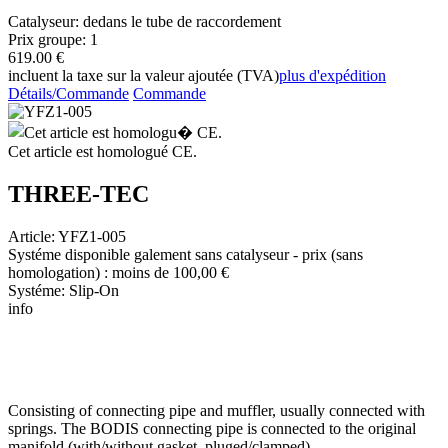
Catalyseur: dedans le tube de raccordement
Prix groupe: 1
619.00 €
incluent la taxe sur la valeur ajoutée (TVA)
plus d'expédition
Détails/Commande
Commande
Cet article est homologué CE.
THREE-TEC
Article: YFZ1-005
Systéme disponible galement sans catalyseur - prix (sans
homologation) : moins de 100,00 €
Systéme: Slip-On
info
Consisting of connecting pipe and muffler, usually connected with
springs. The BODIS connecting pipe is connected to the original
manifold (with/without gasket, pluged/clamped).