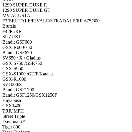
1290 SUPER DUKE R
1290 SUPER DUKE GT
MV AGUSTA
F3/BRUTALE/RIVALE/STRADALE/RR 675/800
Brutale
F4 /R /RR
SUZUKI
Bandit GSF600
GSX-R600/750
Bandit GSF650
SV650 / X / Gladius
GSX-S750 /GSR750
GSX-S950
GSX-S1000 /GT/F/Katana
GSX-R1000
SV1000/S
Bandit GSF1200
Bandit GSF1250/GSX1250F
Hayabusa
GSX1400
TRIUMPH
Street Triple
Daytona 675
Tiger 800