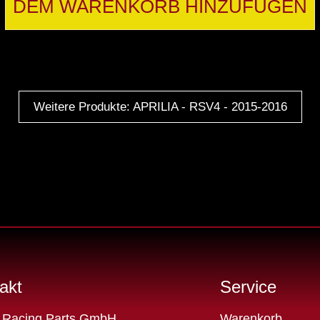
DEM WARENKORB HINZUFÜGEN
Weitere Produkte: APRILIA - RSV4 - 2015-2016
akt
Service
Navigation
 Racing Parts GmbH
Warenkorb