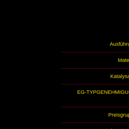
Ausführ
Mate
Katalys
EG-TYPGENEHMIG
Preisgru