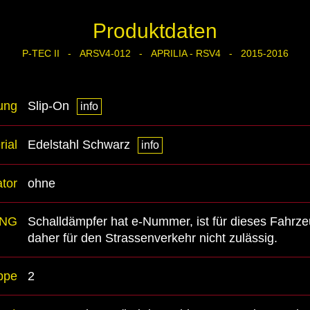
Produktdaten
P-TEC II - ARSV4-012 - APRILIA - RSV4 - 2015-2016
ung
Slip-On
info
rial
Edelstahl Schwarz
info
ator
ohne
UNG
Schalldämpfer hat e-Nummer, ist für dieses Fahrze
daher für den Strassenverkehr nicht zulässig.
ppe
2