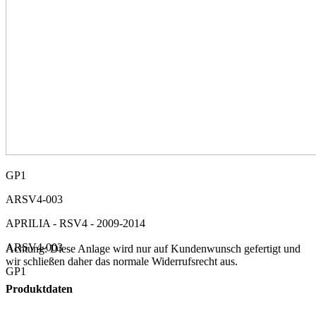
GP1
ARSV4-003
APRILIA - RSV4 - 2009-2014
ARSV4-003
Achtung: Diese Anlage wird nur auf Kundenwunsch gefertigt und
wir schließen daher das normale Widerrufsrecht aus.
GP1
Produktdaten